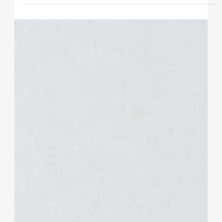
ŽENKLAS. Komanda dirba daug, bet progreso mažai.
Pažvelgus į darbotvarkę atrodo, jog kalendorius
pilnas, komanda užsiėmusi, dienos prabėga greitai.
Tačiau pabandykite sau užduoti klausimą: „Kur iš
tikrųjų šiandien paaugome?” Kai nėra aiškaus būdo
sekti darbo rezultatus, tampa sunku suprasti, kas
stabdo verslo augimą. Nemai