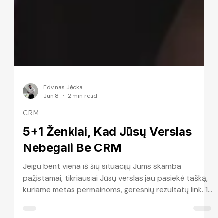
Edvinas Jėcka
Jun 8
2 min read
CRM
5+1 Ženklai, Kad Jūsų Verslas
Nebegali Be CRM
Jeigu bent viena iš šių situacijų Jums skamba
pažįstamai, tikriausiai Jūsų verslas jau pasiekė tašką,
kuriame metas permainoms, geresnių rezultatų link. 1