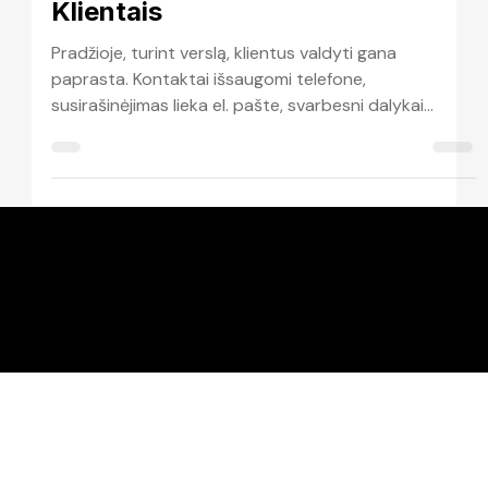
CRM
Kaip Palengvinti Darbą Su
Klientais
Pradžioje, turint verslą, klientus valdyti gana
paprasta. Kontaktai išsaugomi telefone,
susirašinėjimas lieka el. pašte, svarbesni dalykai
pasižymimi užrašuose, o galbūt užduočių
programėlėje. Kurį laiką tai veikia visai neblogai.
Tačiau. Verslui plečiantis, kartu auga ir klientų
skaičius. Tampa sudėtingiau matyti bendrą vaizdą ir
greitai rasti svarbias detales ar ankstesnius
pokalbius. Ilgainiui vis sunkiau prisiminti, kas jau buvo
aptarta ir kam dar reikia atsakyti. Viena i
info@growin.lt
+37063301438